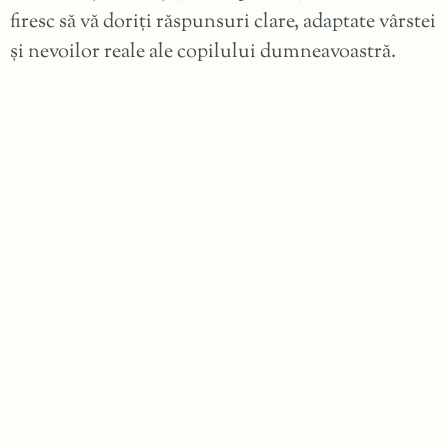
firesc să vă doriți răspunsuri clare, adaptate vârstei
și nevoilor reale ale copilului dumneavoastră.
De la primele zile de viață până la adolescență,
pediatria nu înseamnă doar tratarea bolilor, ci
ghidarea dezvoltării sănătoase
, prevenția și
înțelegerea fiecărui pas.
Prin această colecție de întrebări frecvente, am
încercat să ofer un sprijin accesibil și bine
structurat, care să vă ajute să luați decizii mai
informate, cu
încredere și calm
.
Vă încurajez să reveniți la aceste răspunsuri ori de
câte ori aveți nevoie și să nu ezitați să cereți sfatul
medicului pediatru atunci când simțiți că aveți