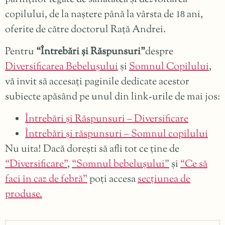
copilului, de la naștere până la vârsta de
ani,
18
oferite de către doctorul Rață Andrei.
Pentru
“Întrebări și Răspunsuri”
despre
Diversificarea Bebelușului
și
Somnul Copilului
,
vă invit să accesați paginile dedicate acestor
subiecte apăsând pe unul din link-urile de mai jos:
Întrebări și Răspunsuri – Diversificare
Întrebări și răspunsuri – Somnul copilului
Nu uita! Dacă dorești să afli tot ce ține de
“Diversificare”
,
“Somnul bebelușului”
și
“Ce să
faci în caz de febră”
poți accesa
secțiunea de
produse.