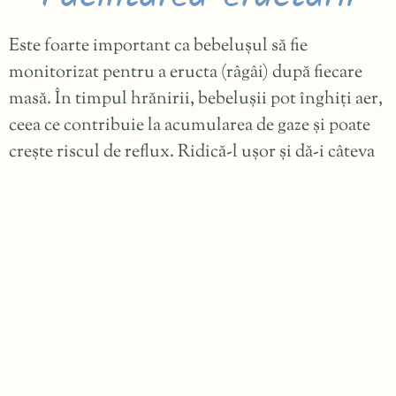
Este foarte important ca bebelușul să fie
monitorizat pentru a eructa (râgâi) după fiecare
masă. În timpul hrănirii, bebelușii pot înghiți aer,
ceea ce contribuie la acumularea de gaze și poate
crește riscul de reflux. Ridică-l ușor și dă-i câteva
minute să eructeze, fie sprijinindu-l pe piept, fie
așezându-l pe umăr, masându-i ușor spatele.
Înclinarea saltelei
pătuțului
Pentru un somn mai confortabil și o poziție de
repaus adecvată, salteaua pătuțului poate fi