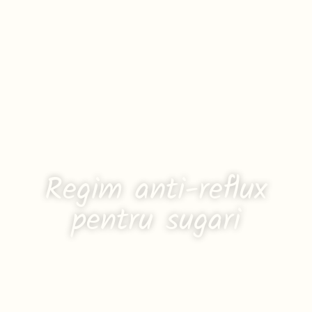
Regim anti-reflux
pentru sugari