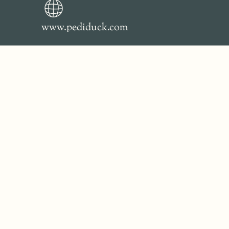
www.pediduck.com
Termeni și condiții
Politica de Confidentialitate
Politica de Utilizare a Cookie-urilor
Politica de Confidențialitate și Protecția Datelor
cu Caracter Personal (GDPR)
PROTECTIA CONSUMATORILOR –
ANPC
Soluționarea alternativă a litigiilor (SAL)