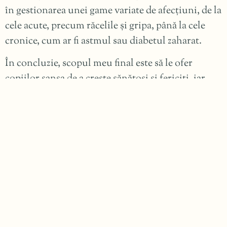
în gestionarea unei game variate de afecțiuni, de la
cele acute, precum răcelile și gripa, până la cele
cronice, cum ar fi astmul sau diabetul zaharat.
În concluzie, scopul meu final este să le ofer
copiilor șansa de a crește sănătoși și fericiți, iar
părinților liniștea și încrederea de care au nevoie
pentru a strabate acest drum plin de provocări și
bucurii.
Contact