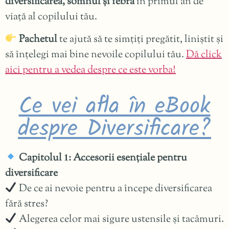
diversificarea, somnul și febra
în primul an de
viață al copilului tău.
Pachetul
te ajută să te simțiți pregătit, liniștit și
să înțelegi mai bine nevoile copilului tău.
Dă click
aici pentru a vedea despre ce este vorba!
Ce vei afla în eBook
despre Diversificare?
Capitolul
: Accesorii esențiale pentru
1
diversificare
De ce ai nevoie pentru a începe diversificarea
fără stres?
Alegerea celor mai sigure ustensile și tacâmuri.