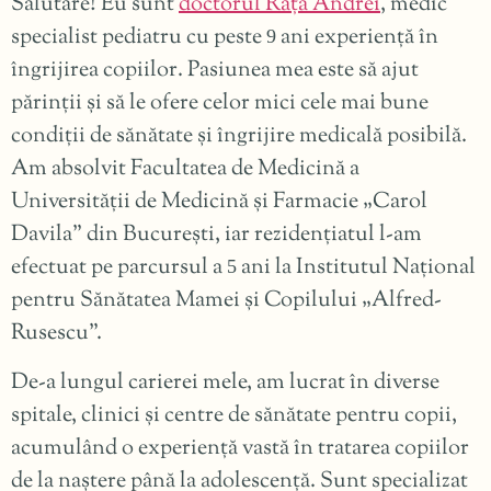
Salutare! Eu sunt
doctorul Rață Andrei
, medic
specialist pediatru cu peste
ani experiență în
9
îngrijirea copiilor. Pasiunea mea este să ajut
părinții și să le ofere celor mici cele mai bune
condiții de sănătate și îngrijire medicală posibilă.
Am absolvit Facultatea de Medicină a
Universității de Medicină și Farmacie „Carol
Davila” din București, iar rezidențiatul l-am
efectuat pe parcursul a
ani la Institutul Național
5
pentru Sănătatea Mamei și Copilului „Alfred-
Rusescu”.
De-a lungul carierei mele, am lucrat în diverse
spitale, clinici și centre de sănătate pentru copii,
acumulând o experiență vastă în tratarea copiilor
de la naștere până la adolescență. Sunt specializat