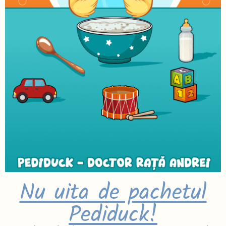
Nu uita de pachetul
Pediduck!