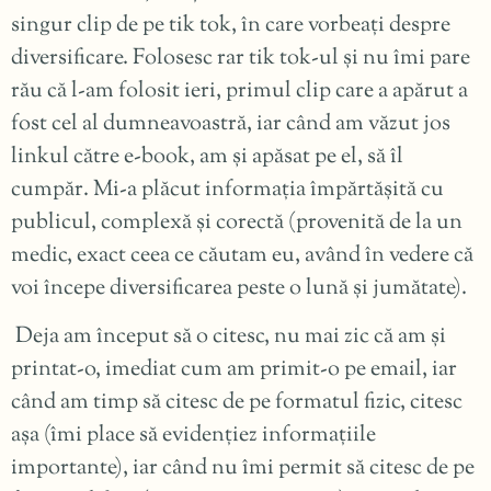
singur clip de pe tik tok, în care vorbeați despre
diversificare. Folosesc rar tik tok-ul şi nu îmi pare
rău că l-am folosit ieri, primul clip care a apărut a
fost cel al dumneavoastră, iar când am văzut jos
linkul către e-book, am şi apăsat pe el, să îl
cumpăr. Mi-a plăcut informația împărtăşită cu
publicul, complexă şi corectă (provenită de la un
medic, exact ceea ce căutam eu, având în vedere că
voi începe diversificarea peste o lună şi jumătate).
Deja am început să o citesc, nu mai zic că am şi
printat-o, imediat cum am primit-o pe email, iar
când am timp să citesc de pe formatul fizic, citesc
aşa (îmi place să evidențiez informațiile
importante), iar când nu îmi permit să citesc de pe