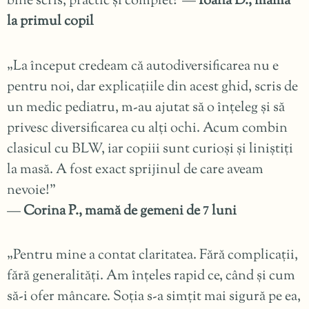
bine scris, practic și complet!”—
Ioana D., mamă
la primul copil
„La început credeam că autodiversificarea nu e
pentru noi, dar explicațiile din acest ghid, scris de
un medic pediatru, m-au ajutat să o înțeleg și să
privesc diversificarea cu alți ochi. Acum combin
clasicul cu BLW, iar copiii sunt curioși și liniștiți
la masă. A fost exact sprijinul de care aveam
nevoie!”
—
Corina P., mamă de gemeni de
luni
7
„Pentru mine a contat claritatea. Fără complicații,
fără generalități. Am înțeles rapid ce, când și cum
să-i ofer mâncare. Soția s-a simțit mai sigură pe ea,