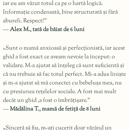
iar eu am văzut totul ca pe o hartă logică.
Informație condensată, bine structurată și fără
abureli. Respect!”
—
Alex M., tată de băiat de
luni
6
„Sunt o mamă anxioasă și perfecționistă, iar acest
ghid a fost exact ce aveam nevoie la început: o
validare. M-a ajutat să înțeleg că sunt suficientă și
că nu trebuie să fac totul perfect. Mi-a adus liniște
și m-a ajutat să mă conectez cu bebelușa mea, nu
cu presiunea rețelelor sociale. A fost mai mult
decât un ghid ,a fost o îmbrățișare.”
—
Mădălina T., mamă de fetiță de
luni
8
„Sinceră să fiu, m-ați cucerit doar văzând un