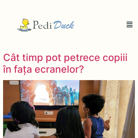
Cât timp pot petrece copiii
în fața ecranelor?