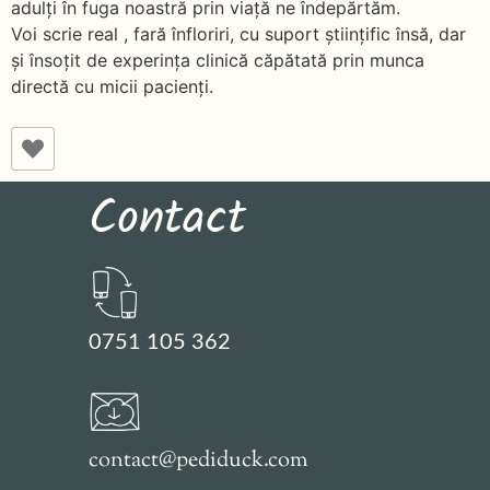
adulți în fuga noastră prin viață ne îndepărtăm.
Voi scrie real , fară înfloriri, cu suport științific însă, dar
și însoțit de experința clinică căpătată prin munca
directă cu micii pacienți.
Contact
0751 105 362
contact@pediduck.com