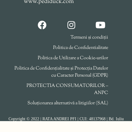
www.pediduck.com
Termeni și condiții
Politica de Confidentialitate
Politica de Utilizare a Cookie-urilor
Politica de Confidențialitate și Protecția Datelor
cu Caracter Personal (GDPR)
PROTECTIA CONSUMATORILOR –
ANPC
Soluționarea alternativă a litigiilor (SAL)
Copyright © 2022 | RATA ANDREI PFI | CUI: 48137968 | Bd. Iuliu
Maniu 6c,
București, România
| www.pediduck.com | Telefon: 0751 105
362 | contact@pediduck.com | All rights reserved.