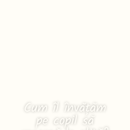
Cum îl învățăm
pe copil să