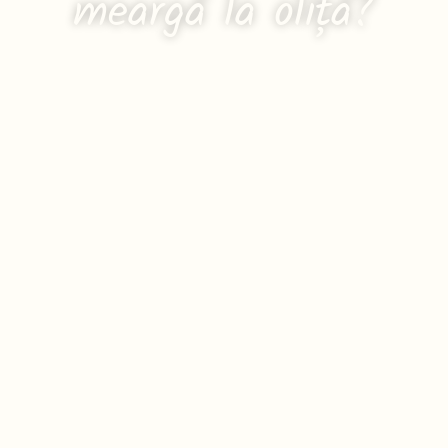
meargă la oliță?