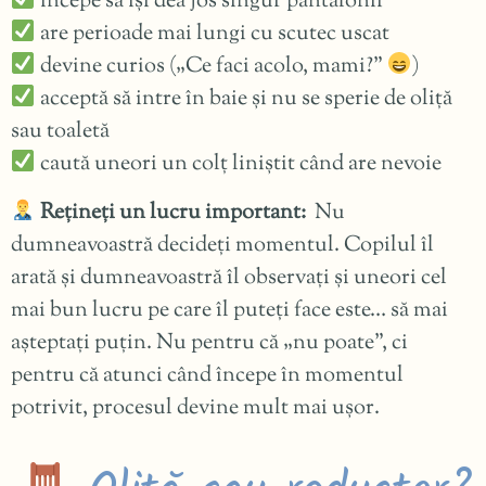
începe să își dea jos singur pantalonii
are perioade mai lungi cu scutec uscat
devine curios („Ce faci acolo, mami?”
)
acceptă să intre în baie și nu se sperie de oliță
sau toaletă
caută uneori un colț liniștit când are nevoie
Rețineți un lucru important:
Nu
dumneavoastră decideți momentul. Copilul îl
arată și dumneavoastră îl observați și uneori cel
mai bun lucru pe care îl puteți face este… să mai
așteptați puțin. Nu pentru că „nu poate”, ci
pentru că atunci când începe în momentul
potrivit, procesul devine mult mai ușor.