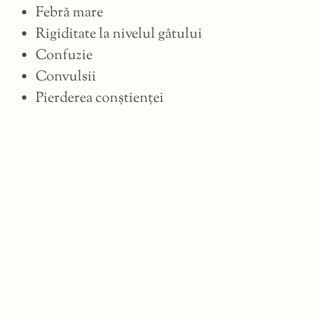
Febră mare
Rigiditate la nivelul gâtului
Confuzie
Convulsii
Pierderea conștienței
Ce investigatii
medicale putem face?
Diagnosticul infecției cu virusul West Nile se
realizează prin teste de sânge sau lichid
cefalorahidian pentru detectarea anticorpilor
specifici. De asemenea, tehnica PCR poate fi
utilizată pentru identificarea directă a
materialului genetic al virusului.