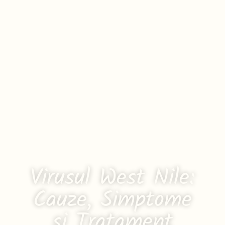
Virusul West Nile:
Cauze, Simptome
și Tratament