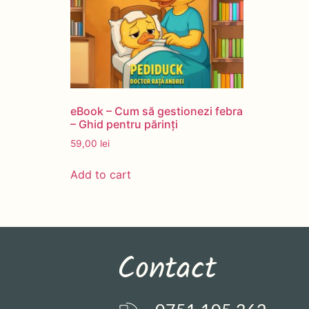
eBook – Cum să gestionezi febra
– Ghid pentru părinți
59,00
lei
Add to cart
Contact