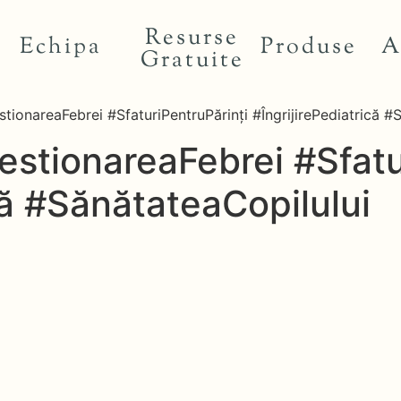
Resurse
Echipa
Produse
A
Gratuite
ionareaFebrei #SfaturiPentruPărinți #ÎngrijirePediatrică #
stionareaFebrei #Sfatu
că #SănătateaCopilului