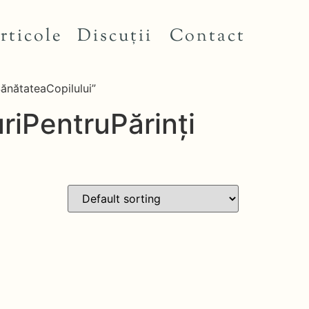
rticole
Discuții
Contact
SănătateaCopilului”
riPentruPărinți