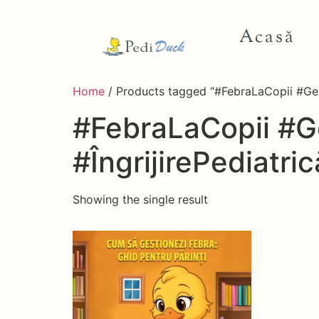
Acasă
Home
/ Products tagged “#FebraLaCopii #Gest
#FebraLaCopii #Ge
#ÎngrijirePediatri
Showing the single result